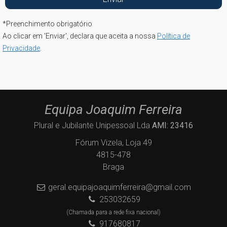
*
Preenchimento obrigatório
Ao clicar em 'Enviar', declara que aceita a nossa
Política de
Privacidade
.
Equipa Joaquim Ferreira
Plural e Jubilante Unipessoal Lda
AMI: 23416
Fórum Vizela, Loja 49
4815-478
Braga
geral.equipajoaquimferreira@gmail.com
253032659
(Chamada para a rede fixa nacional)
917680817