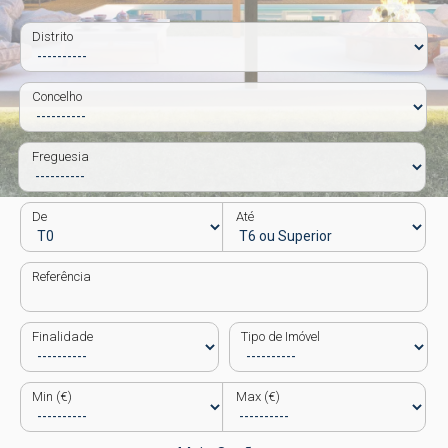
Distrito
Concelho
Freguesia
De
Até
Referência
Finalidade
Tipo de Imóvel
Min (€)
Max (€)