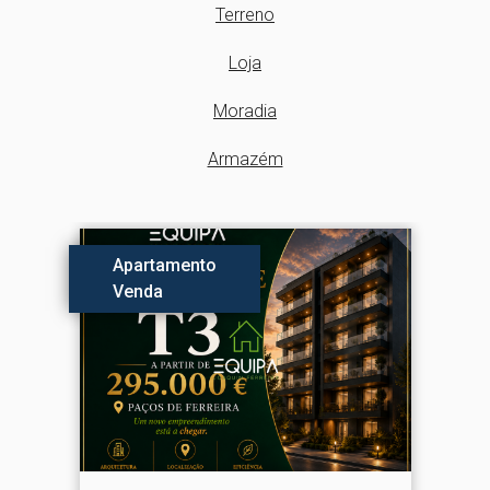
Terreno
Loja
Moradia
Armazém
to
Apartamen
Venda