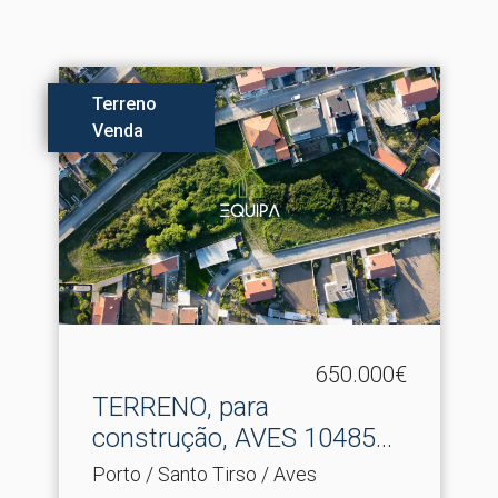
Terreno
Venda
650.000€
TERRENO, para
construção, AVES 10485
M2
Porto / Santo Tirso / Aves