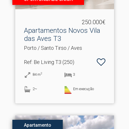
250.000€
Apartamentos Novos Vila
das Aves T3
Porto / Santo Tirso / Aves
Ref
: Be Living T3 (250)
2
84
m
3
2~
Em execução
Apartamento