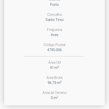
Porto
Concelho
Santo Tirso
Freguesia
Aves
Código Postal
4795-006
Área Útil
2
91 m
Área Bruta
2
96.79 m
Área de Terreno
2
0 m