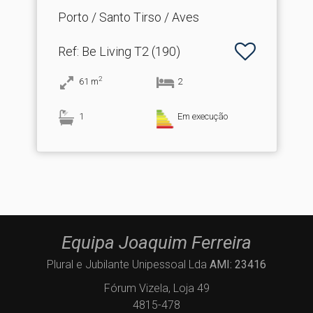
Porto / Santo Tirso / Aves
Ref
: Be Living T2 (190)
2
61
m
2
1
Em execução
Equipa Joaquim Ferreira
Plural e Jubilante Unipessoal Lda
AMI: 23416
Fórum Vizela, Loja 49
4815-478