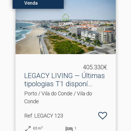
Venda
405.330€
LEGACY LIVING — Últimas
tipologias T1 disponí.​..
Porto / Vila do Conde / Vila do
Conde
Ref
: LEGACY 123
2
65
m
1