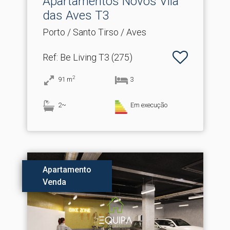
Apartamentos Novos Vila
das Aves T3
Porto / Santo Tirso / Aves
Ref
: Be Living T3 (275)
2
91
m
3
2~
Em execução
Apartamento
Venda