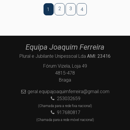
2
3
1
4
Equipa Joaquim Ferreira
Plural e Jubilante Unipessoal Lda
AMI: 23416
Fórum Vizela, Loja 49
4815-478
Braga
geral.equipajoaquimferreira@gmail.com
253032659
(Chamada para a rede fixa nacional)
917680817
(Chamada para a rede móvel nacional)