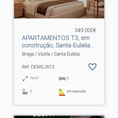
349.000€
APARTAMENTOS T3, em
construção, Santa-Eulalia.​..
Braga / Vizela / Santa Eulália
Ref
: DEMILIAT3
2
75
m
3
2
Em execução