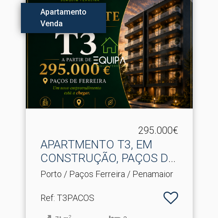
Apartamento
Venda
295.000€
APARTMENTO T3, EM
CONSTRUÇÃO, PAÇOS DE
FERREI.​..
Porto / Paços Ferreira / Penamaior
Ref
: T3PACOS
2