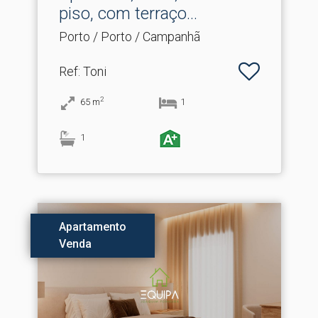
piso, com terraço...
Porto / Porto / Campanhã
Ref
: Toni
2
65
m
1
1
Apartamento
Venda