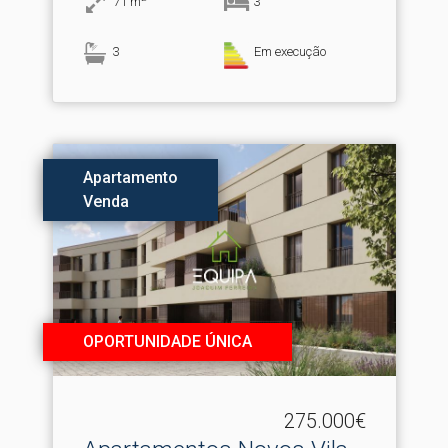
71
m
3
3
Em execução
Apartamento
Venda
OPORTUNIDADE ÚNICA
275.000€