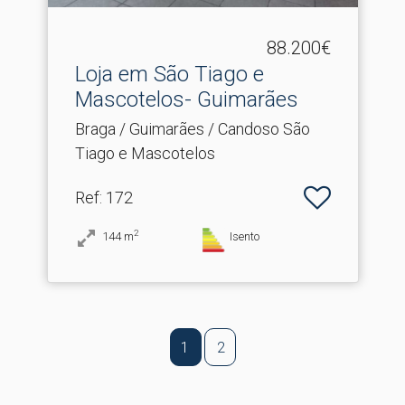
88.200€
Loja em São Tiago e
Mascotelos- Guimarães
Braga / Guimarães / Candoso São
Tiago e Mascotelos
Ref
: 172
2
144
m
Isento
1
2