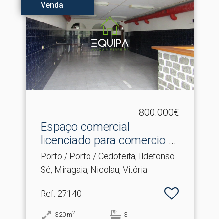
Venda
800.000€
Espaço comercial
licenciado para comercio e
s.​..
Porto / Porto / Cedofeita, Ildefonso,
Sé, Miragaia, Nicolau, Vitória
Ref
: 27140
2
320
m
3