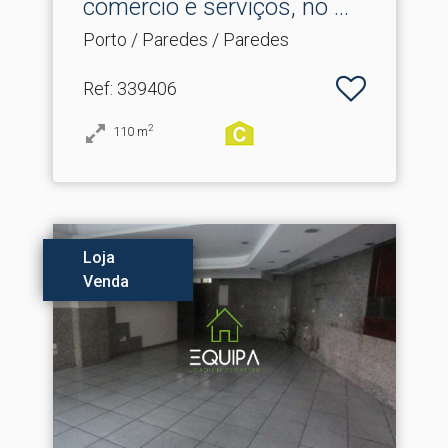
comercio e serviços, no .​..
Porto / Paredes / Paredes
Ref
: 339406
2
110
m
Loja
Venda