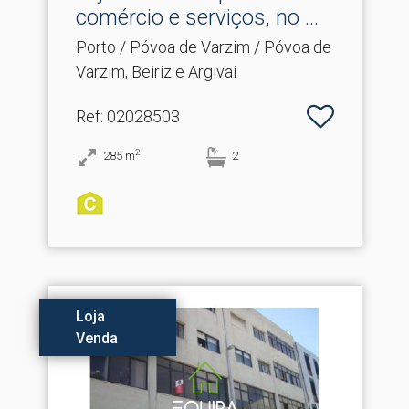
comércio e serviços, no .​..
Porto / Póvoa de Varzim / Póvoa de
Varzim, Beiriz e Argivai
Ref
: 02028503
2
285
m
2
Loja
Venda