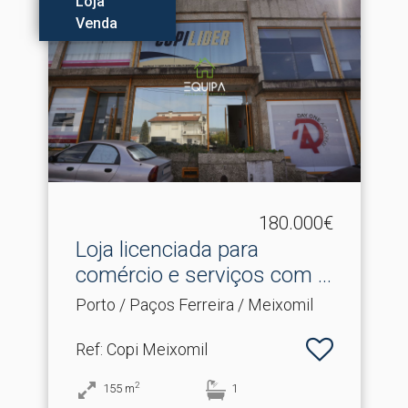
Loja
Venda
180.000€
Loja licenciada para
comércio e serviços com .​..
Porto / Paços Ferreira / Meixomil
Ref
: Copi Meixomil
2
155
m
1