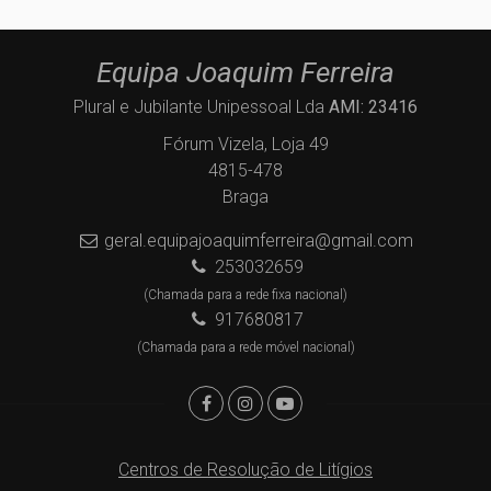
Equipa Joaquim Ferreira
Plural e Jubilante Unipessoal Lda
AMI: 23416
Fórum Vizela, Loja 49
4815-478
Braga
geral.equipajoaquimferreira@gmail.com
253032659
(Chamada para a rede fixa nacional)
917680817
(Chamada para a rede móvel nacional)
Centros de Resolução de Litígios