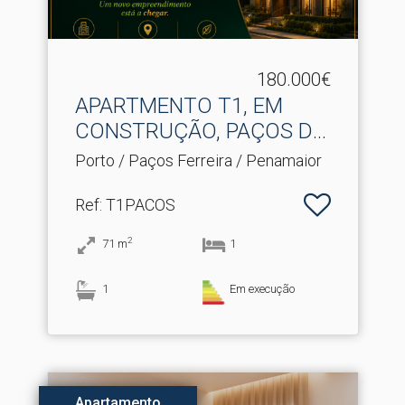
180.000€
APARTMENTO T1, EM
CONSTRUÇÃO, PAÇOS DE
FERREI.​..
Porto / Paços Ferreira / Penamaior
Ref
: T1PACOS
2
71
m
1
1
Em execução
Apartamento