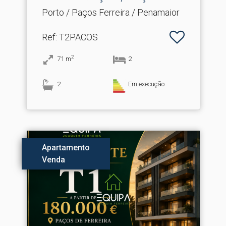
FERREI.​..
Porto / Paços Ferreira / Penamaior
Ref
: T2PACOS
2
71
m
2
2
Em execução
Apartamento
Venda