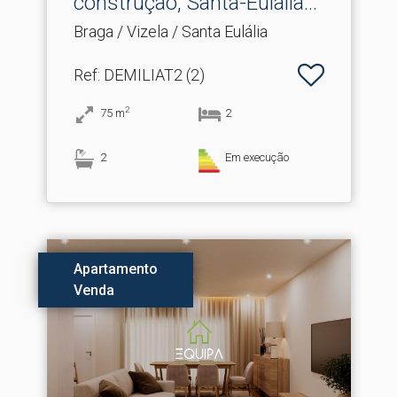
construção, Santa-Eulalia.​..
Braga / Vizela / Santa Eulália
Ref
: DEMILIAT2 (2)
2
75
m
2
2
Em execução
Apartamento
Venda