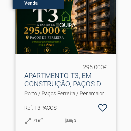
Venda
295.000€
APARTMENTO T3, EM
CONSTRUÇÃO, PAÇOS DE
FERREI.​..
Porto / Paços Ferreira / Penamaior
Ref
: T3PACOS
2
71
m
3