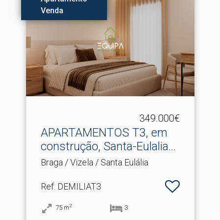
Venda
349.000€
APARTAMENTOS T3, em
construção, Santa-Eulalia.​..
Braga / Vizela / Santa Eulália
Ref
: DEMILIAT3
2
75
m
3