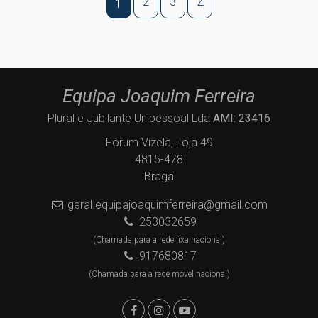
2
3
1
4
Equipa Joaquim Ferreira
Plural e Jubilante Unipessoal Lda
AMI: 23416
Fórum Vizela, Loja 49
4815-478
Braga
geral.equipajoaquimferreira@gmail.com
253032659
(Chamada para a rede fixa nacional)
917680817
(Chamada para a rede móvel nacional)