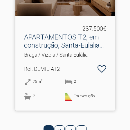
237.500€
APARTAMENTOS T2, em
construção, Santa-Eulalia.​..
Braga / Vizela / Santa Eulália
Ref
: DEMILIAT2
2
75
m
2
2
Em execução