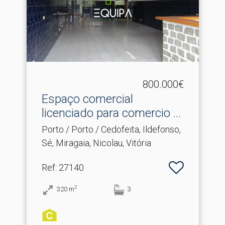
800.000€
Espaço comercial
licenciado para comercio e
s.​..
Porto / Porto / Cedofeita, Ildefonso,
Sé, Miragaia, Nicolau, Vitória
Ref
: 27140
2
320
m
3