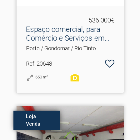
536.000€
Espaço comercial, para
Comércio e Serviços em.​..
Porto / Gondomar / Rio Tinto
Ref
: 20648
2
650
m
Loja
Venda