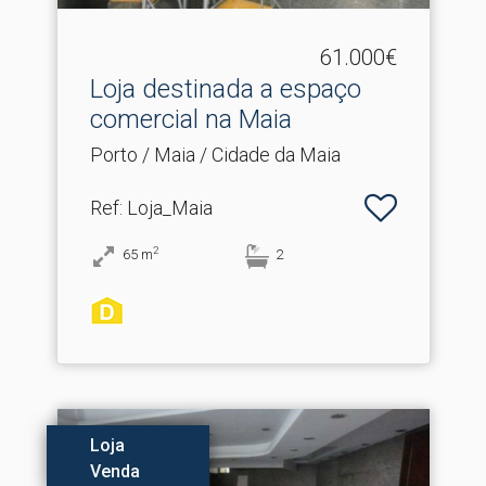
61.000€
Loja destinada a espaço
comercial na Maia
Porto / Maia / Cidade da Maia
Ref
: Loja_Maia
2
65
m
2
Loja
Venda