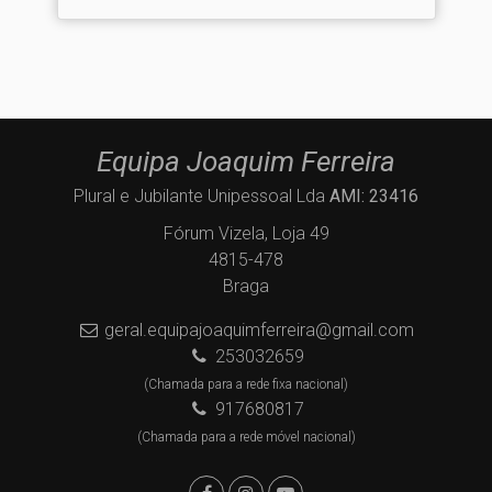
Equipa Joaquim Ferreira
Plural e Jubilante Unipessoal Lda
AMI: 23416
Fórum Vizela, Loja 49
4815-478
Braga
geral.equipajoaquimferreira@gmail.com
253032659
(Chamada para a rede fixa nacional)
917680817
(Chamada para a rede móvel nacional)