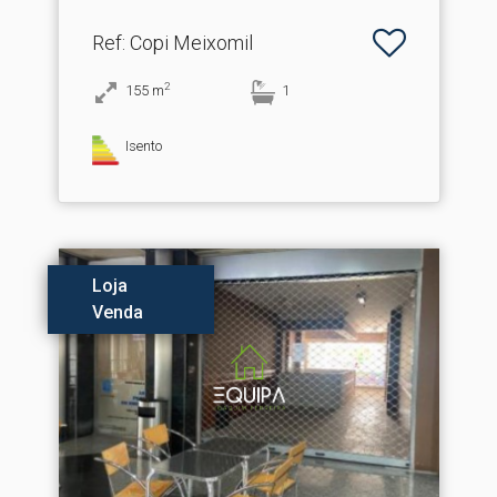
Ref
: Copi Meixomil
2
155
m
1
Isento
Loja
Venda