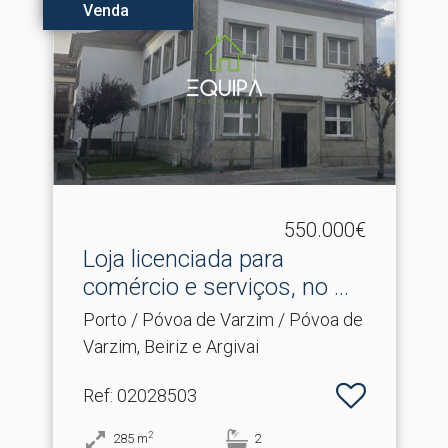
Venda
550.000€
Loja licenciada para
comércio e serviços, no .​..
Porto / Póvoa de Varzim / Póvoa de
Varzim, Beiriz e Argivai
Ref
: 02028503
2
285
m
2