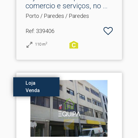
comercio e serviços, no .​..
Porto / Paredes / Paredes
Ref
: 339406
2
110
m
Loja
Venda