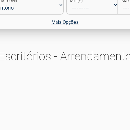
de Imóvel
Min (€)
Max 
Mais Opções
Escritórios - Arrendament