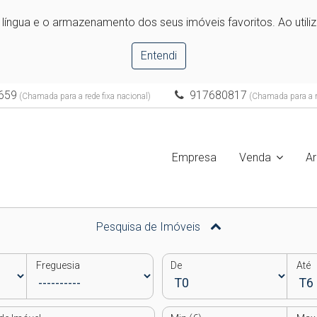
e língua e o armazenamento dos seus imóveis favoritos. Ao utili
Entendi
659
917680817
(Chamada para a rede fixa nacional)
(Chamada para a r
Empresa
Venda
A
Pesquisa de Imóveis
Freguesia
De
Até