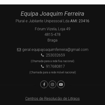
Equipa Joaquim Ferreira
Plural e Jubilante Unipessoal Lda
AMI: 23416
Fórum Vizela, Loja 49
4815-478
Braga
geral.equipajoaquimferreira@gmail.com
253032659
(Chamada para a rede fixa nacional)
917680817
(Chamada para a rede móvel nacional)
Centros de Resolução de Litígios